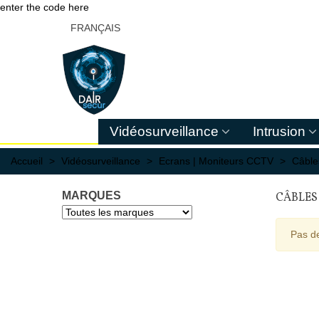
enter the code here
FRANÇAIS
Vidéosurveillance
Intrusion
Accueil
>
Vidéosurveillance
>
Ecrans | Moniteurs CCTV
>
Câble
MARQUES
CÂBLES
Pas de