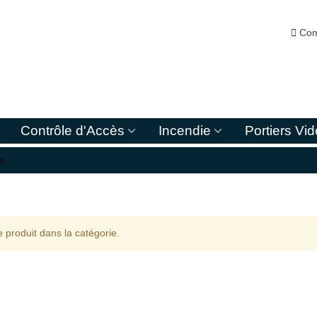

Com
Contrôle d'Accès
Incendie
Portiers Vi
s
 produit dans la catégorie.