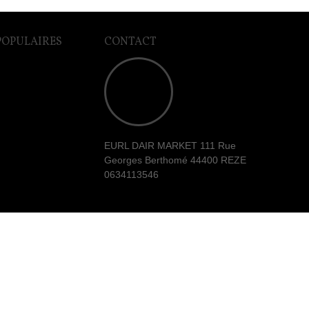
POPULAIRES
CONTACT
EURL DAIR MARKET 111 Rue
Georges Berthomé 44400 REZE
0634113546