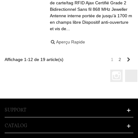
de carte/tag RFID Ajax Certifié Grade 2
Bidirectionnel Sans fil 868 MHz Jeweller
Antenne interne portée de jusqu'à 1700 m
en champs libre Dispositif anti-ouverture
et vis de...
Aperçu Rapide
Sui
Affichage 1-12 de 19 article(s)
1
2
Instagr
SUPPORT
CATALOG