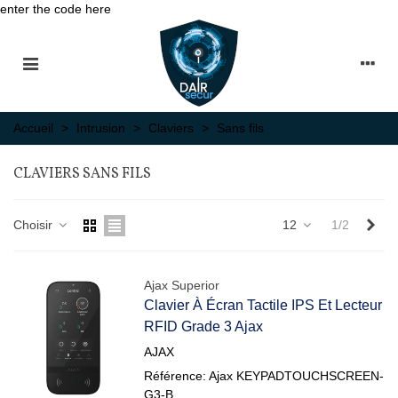
enter the code here
Accueil
>
Intrusion
>
Claviers
>
Sans fils
CLAVIERS SANS FILS
Sui
Choisir
12
1/2
Ajax Superior
Clavier À Écran Tactile IPS Et Lecteur
RFID Grade 3 Ajax
AJAX
Référence: Ajax KEYPADTOUCHSCREEN-
G3-B