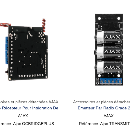
oires et pièces détachées AJAX
Accessoires et pièces détach
Aperçu Rapide
Aperçu Rapide
 Récepteur Pour Intégration De
Émetteur Par Radio Grade 2
Dispositifs Ajax
AJAX
AJAX
érence: Ajax OCBRIDGEPLUS
Référence: Ajax TRANSMI