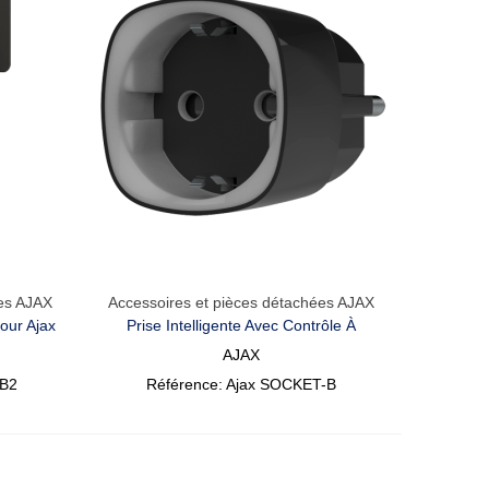
ées AJAX
Accessoires et pièces détachées AJAX
Aperçu Rapide
our Ajax
Prise Intelligente Avec Contrôle À
Distance Ajax
AJAX
CB2
Référence: Ajax SOCKET-B