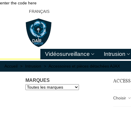
enter the code here
FRANÇAIS
Vidéosurveillance
Intrusion
Accueil
>
Intrusion
>
Accessoires et pièces détachées AJAX
MARQUES
ACCESS
Choisir