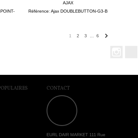
AJAX
LPOINT-
Référence: Ajax DOUBLEBUTTON-G3-B
Suivant
1
2
3
…
6
Instagr
POPULAIRES
CONTACT
EURL DAIR MARKET 111 Rue