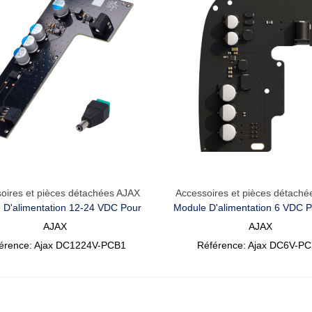
oires et pièces détachées AJAX
Accessoires et pièces détach
Aperçu Rapide
Aperçu Rapide
 D'alimentation 12-24 VDC Pour
Module D'alimentation 6 VDC P
Ajax
AJAX
AJAX
érence: Ajax DC1224V-PCB1
Référence: Ajax DC6V-P