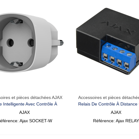
oires et pièces détachées AJAX
Accessoires et pièces détach
Aperçu Rapide
Aperçu Rapide
e Intelligente Avec Contrôle À
Relais De Contrôle À Distance
Distance Ajax
Sec Ajax
AJAX
AJAX
éférence: Ajax SOCKET-W
Référence: Ajax RELAY