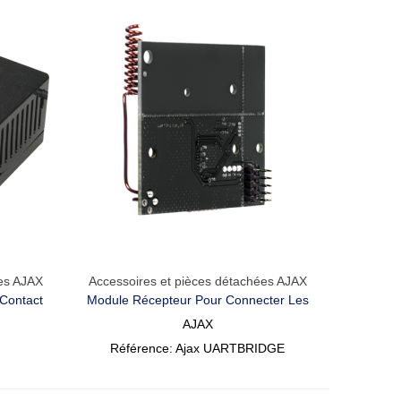
ées AJAX
Accessoires et pièces détachées AJAX
Aperçu Rapide
 Contact
Module Récepteur Pour Connecter Les
Détecteurs Ajax
AJAX
Référence: Ajax UARTBRIDGE