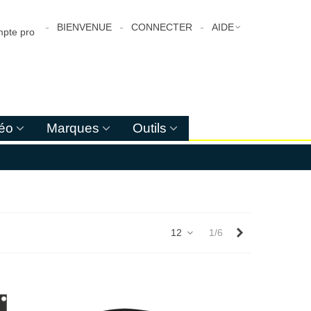
BIENVENUE
CONNECTER
AIDE
pte pro
déo
Marques
Outils
Suivant
12
1/6