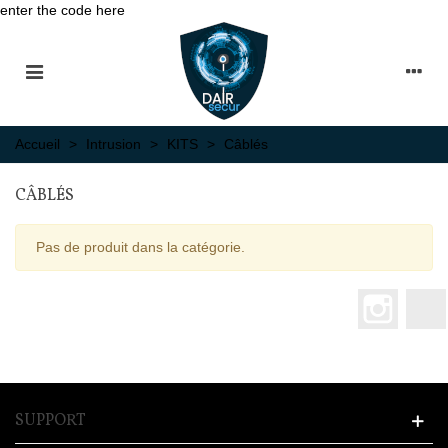
enter the code here
Accueil
>
Intrusion
>
KITS
>
Câblés
CÂBLÉS
Pas de produit dans la catégorie.
Instagr
SUPPORT