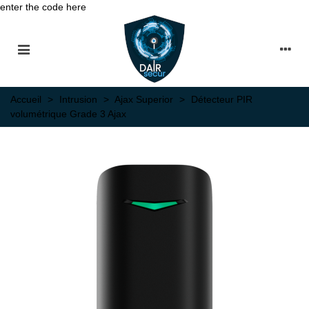
enter the code here
Accueil
>
Intrusion
>
Ajax Superior
>
Détecteur PIR
volumétrique Grade 3 Ajax