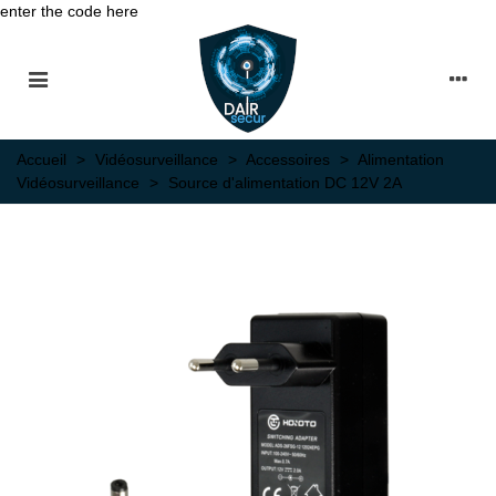
enter the code here
Accueil
>
Vidéosurveillance
>
Accessoires
>
Alimentation
Vidéosurveillance
>
Source d'alimentation DC 12V 2A