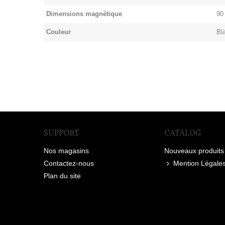
Dimensions magnétique
90
Couleur
Bl
SUPPORT
CATALOG
Nos magasins
Nouveaux produits
Contactez-nous
Mention Légale
Plan du site