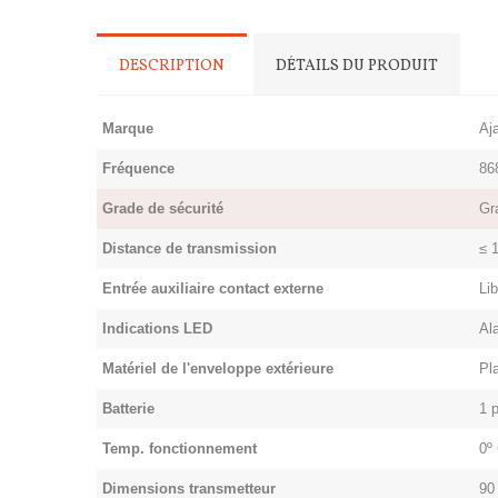
DESCRIPTION
DÉTAILS DU PRODUIT
Marque
Aj
Fréquence
86
Grade de sécurité
Gr
Distance de transmission
≤ 
Entrée auxiliaire contact externe
Li
Indications LED
Al
Matériel de l'enveloppe extérieure
Pl
Batterie
1 
Temp. fonctionnement
0º
Dimensions transmetteur
90