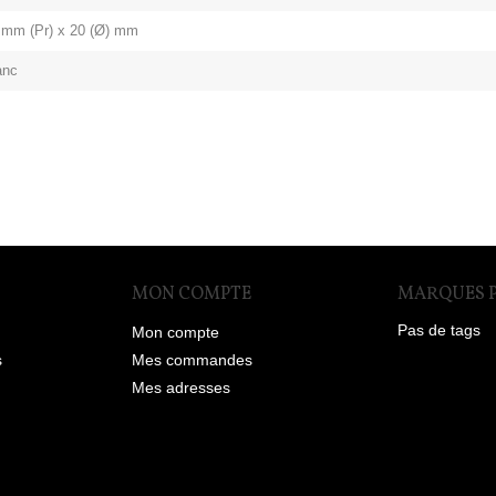
 mm (Pr) x 20 (Ø) mm
anc
MON COMPTE
MARQUES 
Pas de tags
Mon compte
s
Mes commandes
Mes adresses