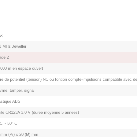
ax
8 MHz Jeweller
ade 2
1000 m en espace ouvert
bre de potentiel (tension) NC ou fontion compte-impulsions compatible avec
arme, tamper, signal
astique ABS
pile CR123A 3.0 V (durée moyenne 5 années)
 C ~ 50º C
 mm (Pr) x 20 (Ø) mm