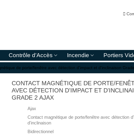

Com
Contrôle d'Accès
Incendie
Portiers Vi
étique de porte/fenêtre avec détection d'impact et d'inclinaison Grad
CONTACT MAGNÉTIQUE DE PORTE/FENÊ
AVEC DÉTECTION D'IMPACT ET D'INCLINA
GRADE 2 AJAX
Ajax
Contact magnétique de porte/fenêtre avec détection d
d'inclinaison
Bidirectionnel