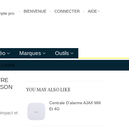
BIENVENUE
CONNECTER
AIDE
pte pro
déo
Marques
Outils
e 2 AJAX
TRE
ISON
YOU MAY ALSO LIKE
Centrale D'alarme AJAX Wifi
Et 4G
'impact et