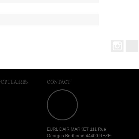
Instagr
POPULAIRES
CONTACT
EURL DAIR MARKET 111 Rue
Georges Berthomé 44400 REZE