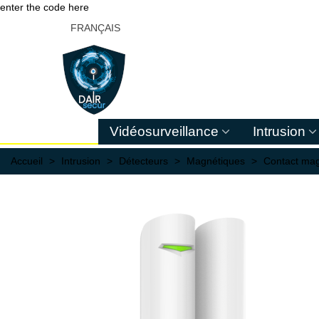
enter the code here
FRANÇAIS
Vidéosurveillance
Intrusion
Accueil
>
Intrusion
>
Détecteurs
>
Magnétiques
>
Contact magn