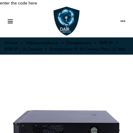
enter the code here
Accueil
>
Vidéosurveillance
>
Enregistreurs
>
NVR IP
>
NVR IP | 16 Canaux
>
Enregistreur IP 16 Canaux Poe | 12 Mpx