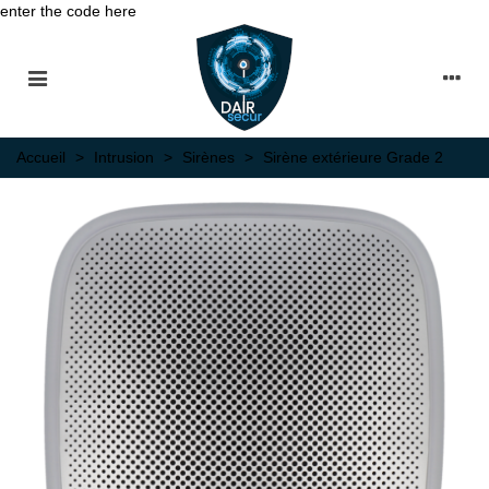
enter the code here
Accueil
>
Intrusion
>
Sirènes
>
Sirène extérieure Grade 2