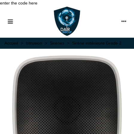
enter the code here
Accueil
>
Intrusion
>
Sirènes
>
Sirène extérieure Grade 2