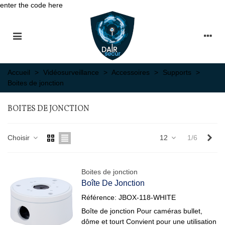
enter the code here
Accueil
>
Vidéosurveillance
>
Accessoires
>
Supports
>
Boites de jonction
BOITES DE JONCTION
Sui
Choisir
12
1/6
Boites de jonction
Boîte De Jonction
Référence: JBOX-118-WHITE
Boîte de jonction Pour caméras bullet,
dôme et tourt Convient pour une utilisation