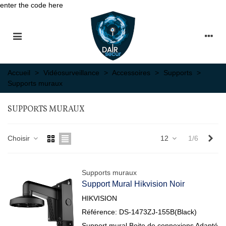
enter the code here
Accueil
>
Vidéosurveillance
>
Accessoires
>
Supports
>
Supports muraux
SUPPORTS MURAUX
Sui
Choisir
12
1/6
Supports muraux
Support Mural Hikvision Noir
HIKVISION
Référence: DS-1473ZJ-155B(Black)
Support mural Boite de connexions Adapté