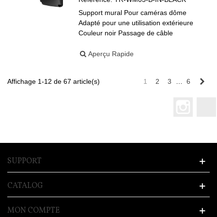
Support mural Pour caméras dôme
Adapté pour une utilisation extérieure
Couleur noir Passage de câble
Aperçu Rapide
Sui
Affichage 1-12 de 67 article(s)
1
2
3
…
6
Instagr
SUPPORT
CATALOG
MON COMPTE