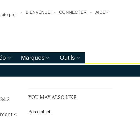
BIENVENUE
CONNECTER
AIDE
pte pro
déo
Marques
Outils
YOU MAY ALSO LIKE
 34.2
Pas d'objet
ement <