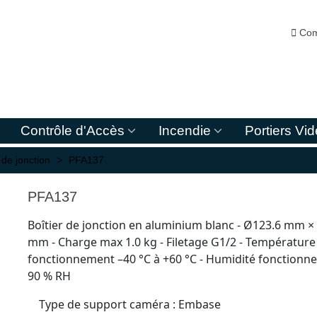

Com
Contrôle d'Accès
Incendie
Portiers Vi
 de jonction
>
PFA137
PFA137
Boîtier de jonction en aluminium blanc - Ø123.6 mm ×
mm - Charge max 1.0 kg - Filetage G1/2 - Température
fonctionnement –40 °C à +60 °C - Humidité fonctionn
90 % RH
Type de support caméra
:
Embase