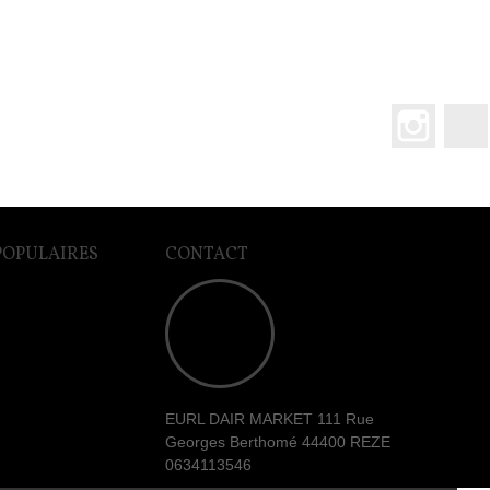
Instagr
POPULAIRES
CONTACT
EURL DAIR MARKET 111 Rue
Georges Berthomé 44400 REZE
0634113546