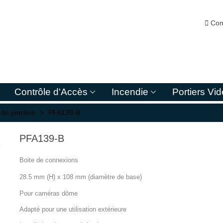

Com
Contrôle d'Accès
Incendie
Portiers Vi
 de jonction
>
PFA139-B
PFA139-B
Boite de connexions
28.5 mm (H) x 108 mm (diamètre de base)
Pour caméras dôme
Adapté pour une utilisation extérieure