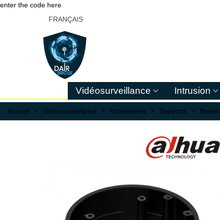
enter the code here
FRANÇAIS
Vidéosurveillance
Intrusion
Accueil
>
Vidéosurveillance
>
Accessoires
>
Supports
>
Boites