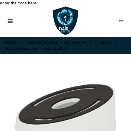
enter the code here
Accueil
>
Vidéosurveillance
>
Accessoires
>
Supports
>
Boites de jonction
>
DS-1259ZJ