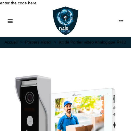
enter the code here
Accueil
>
Portiers Vidéo
>
Kit de Portier vidéo Analogique RFID