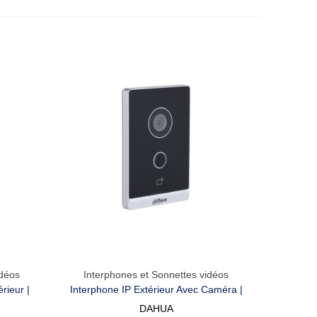
idéos
Interphones et Sonnettes vidéos
Aperçu Rapide
rieur |
Interphone IP Extérieur Avec Caméra |
App Ou
Déverouillage Par Carte Ou Via App
DAHUA