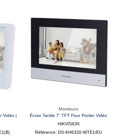
Moniteurs
Aperçu Rapide
r Vidéo |
Écran Tactile 7" TFT Pour Portier Vidéo
HIKVISION
E1(B)
Référence: DS-KH6320-WTE1/EU