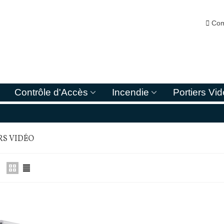

Com
Contrôle d'Accès
Incendie
Portiers Vi
RS VIDÉO