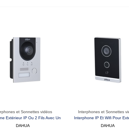
erphones et Sonnettes vidéos
Interphones et Sonnettes v
Aperçu Rapide
Aperçu Rapide
ne Extérieur IP Ou 2 Fils Avec Un
Interphone IP Et Wifi Pour Exté
uton Et Une Caméra 2 Mpx
Déverouillage Par Carte Ou 
DAHUA
DAHUA