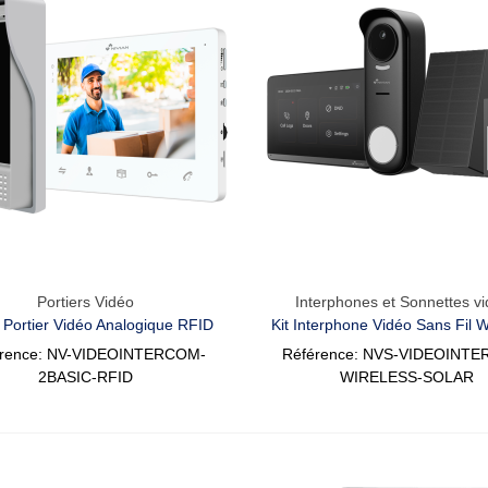
Portiers Vidéo
Interphones et Sonnettes v
Aperçu Rapide
Aperçu Rapide
e Portier Vidéo Analogique RFID
Kit Interphone Vidéo Sans Fil W
Panneau Solaire
érence: NV-VIDEOINTERCOM-
Référence: NVS-VIDEOINT
2BASIC-RFID
WIRELESS-SOLAR