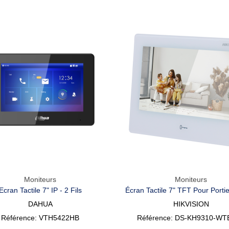
Moniteurs
Moniteurs
Aperçu Rapide
Aperçu Rapide
Ecran Tactile 7" IP - 2 Fils
Écran Tactile 7" TFT Pour Portie
Android
DAHUA
HIKVISION
Référence: VTH5422HB
Référence: DS-KH9310-WT