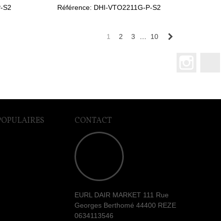
-S2
Référence: DHI-VTO2211G-P-S2
Suivant
1
2
3
…
10
Instagr
POPULAIRES
CONTACT
EURL DAIR MARKET 111 Rue
Georges Berthomé 44400 REZE
0634113546