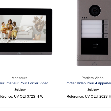
Moniteurs
Portiers Vidéo
Aperçu Rapide
Aperçu Rapide
eur Intérieur Pour Portier Vidéo
Portier Vidéo Pour 4 Appart
Uniview
Uniview
férence: UV-OEI-372S-H-W
Référence: UV-OEU-202S-