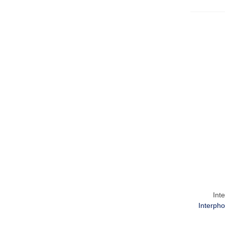
Int
Interpho
Bo