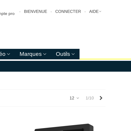
BIENVENUE
CONNECTER
AIDE
pte pro
déo
Marques
Outils
Suivant
12
1/10