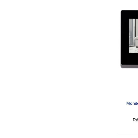
Monit
Ré