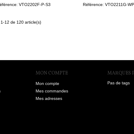
Moniteur
éférence: VTO2202F-P-S3
Référence: VTO2211G-WP
 1-12 de 120 article(s)
MON COMPTE
MARQUES 
Pas de tags
Mon compte
s
Mes commandes
Mes adresses