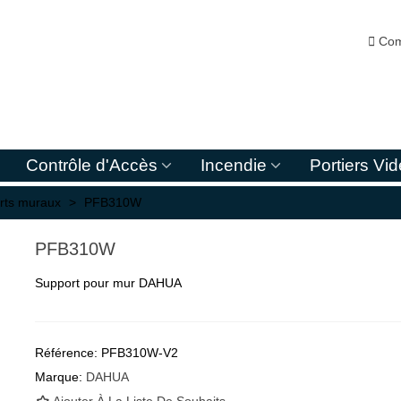

Com
Contrôle d'Accès
Incendie
Portiers Vi
rts muraux
>
PFB310W
PFB310W
Support pour mur DAHUA
Référence:
PFB310W-V2
Marque:
DAHUA