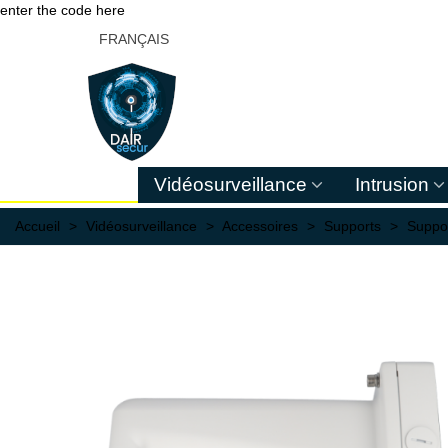
enter the code here
FRANÇAIS
Vidéosurveillance
Intrusion
Accueil
>
Vidéosurveillance
>
Accessoires
>
Supports
>
Suppo